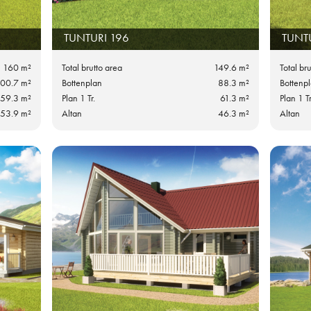
TUNTURI 196
TUNT
160 m²
Total brutto area
149.6 m²
Total br
00.7 m²
Bottenplan
88.3 m²
Bottenp
59.3 m²
Plan 1 Tr.
61.3 m²
Plan 1 Tr
53.9 m²
Altan
46.3 m²
Altan