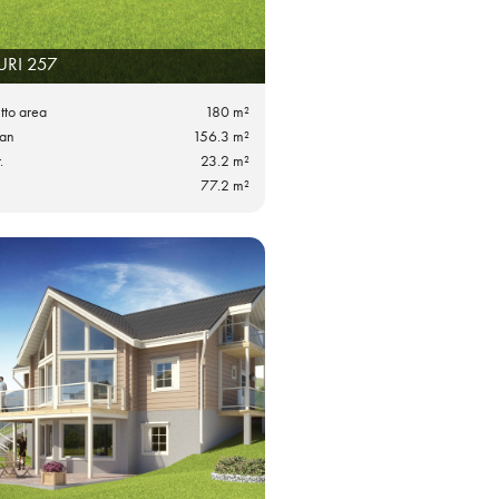
URI 257
utto area
180 m²
lan
156.3 m²
.
23.2 m²
77.2 m²