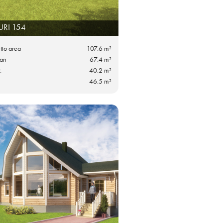
URI 154
utto area
107.6 m²
lan
67.4 m²
.
40.2 m²
46.5 m²