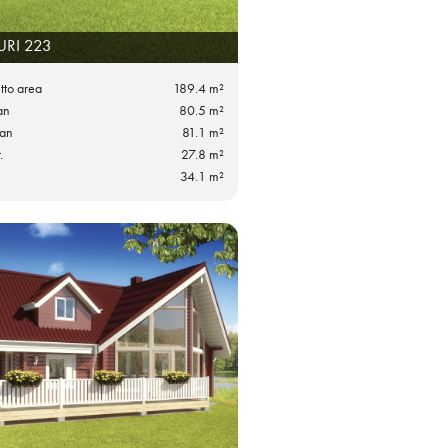
URI 223
utto area
189.4 m²
an
80.5 m²
lan
81.1 m²
.
27.8 m²
34.1 m²