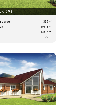
URI 394
utto area
335 m²
lan
198.3 m²
.
136.7 m²
59 m²