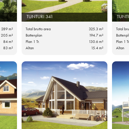
TUNTURI 341
TUNT
289 m²
Total brutto area
325.3 m²
Total br
205 m²
Bottenplan
194.7 m²
Bottenp
84 m²
Plan 1 Tr.
130.6 m²
Plan 1 Tr
83 m²
Altan
15.4 m²
Altan