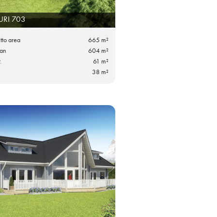
URI 703
utto area
665 m²
lan
604 m²
.
61 m²
38 m²