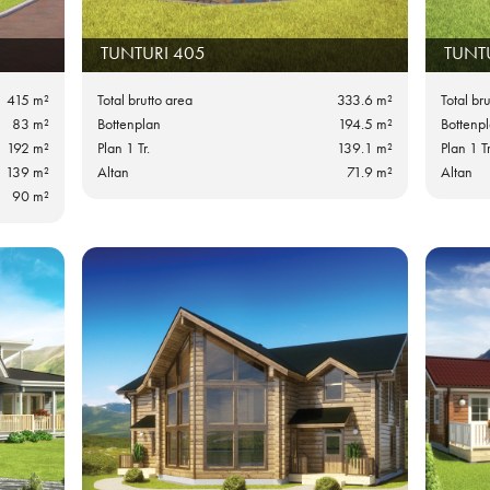
TUNTURI 405
TUNT
415 m²
Total brutto area
333.6 m²
Total br
83 m²
Bottenplan
194.5 m²
Bottenp
192 m²
Plan 1 Tr.
139.1 m²
Plan 1 Tr
139 m²
Altan
71.9 m²
Altan
90 m²