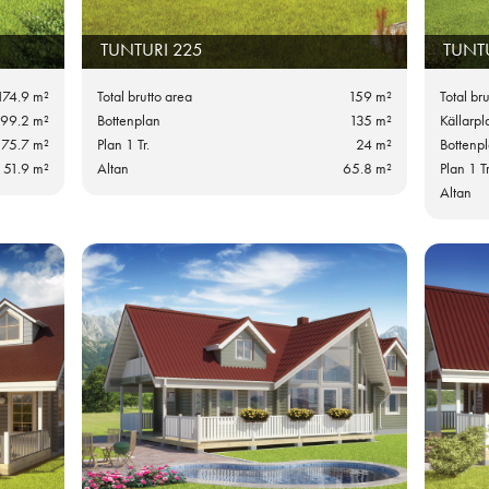
TUNTURI 225
TUNT
174.9 m²
Total brutto area
159 m²
Total br
99.2 m²
Bottenplan
135 m²
Källarpl
75.7 m²
Plan 1 Tr.
24 m²
Bottenp
51.9 m²
Altan
65.8 m²
Plan 1 Tr
Altan