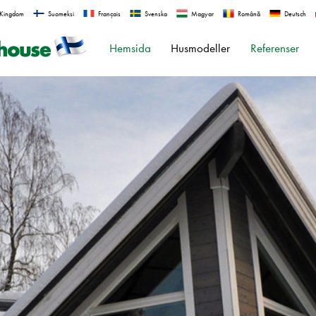
 Kingdom
Suomeksi
Français
Svenska
Magyar
Română
Deutsch
Hemsida
Husmodeller
Referenser