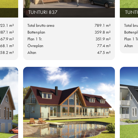
TUNTURI 837
TUNT
923.1 m²
Total brutto area
789.1 m²
Total br
187.1 m²
Bottenplan
359.8 m²
Bottenp
67.9 m²
Plan 1 Tr.
351.9 m²
Plan 1 Tr
68.1 m²
Övreplan
77.4 m²
Altan
58.2 m²
Altan
47.5 m²